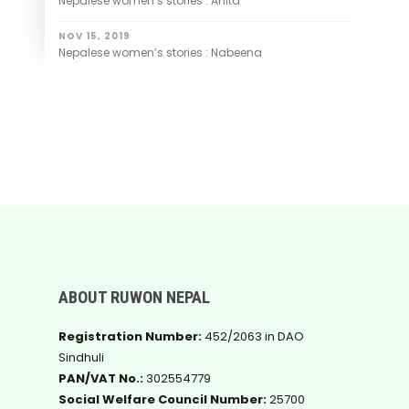
Nepalese women’s stories : Anita
NOV 15, 2019
Nepalese women’s stories : Nabeena
ABOUT RUWON NEPAL
Registration Number:
452/2063 in DAO
Sindhuli
PAN/VAT No.:
302554779
Social Welfare Council Number:
25700